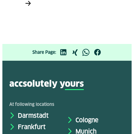
Share Page:
accsolutely y
ours
At following locations
Darmstadt
Cologne
Frankfurt
Munich