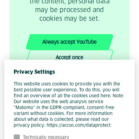
the content, personal data
may be processed and
cookies may be set.
Always accept YouTube
Accept once
Privacy Settings
This website uses cookies to provide you with the
best possible user experience. To do this, you will
find an overview of all the cookies used here. Note:
Mehr zum Thema
Our website uses the web analysis service
“Matomo” in the GDPR-compliant, consent-free
variant without cookies. For more information
about what data is collected, please read our
privacy policy: https://accso.com/dataprotect
Technically necessary